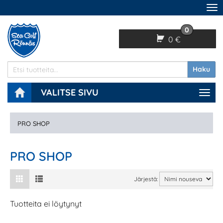
Na
0
0 €
Haku
VALITSE SIVU
Navi
PRO SHOP
PRO SHOP
Järjestä:
Tuotteita ei löytynyt